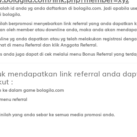
dalah id anda yg anda daftarkan di bolagila.com. Jadi apabila us
 bolagila.
ilah berpromosi menyebarkan link referral yang anda dapatkan ke
kan oleh member atau downline anda, maka anda akan mendapa
nline yg anda dapatkan atau yg telah melakukan registrasi deng
hat di menu Referral dan klik Anggota Referral.
s anda juga dapat di cek melalui menu Bonus Referral yang terda
k mendapatkan link referral anda dapt
kut :
in ke dalam game bolagila.com
 menu referral
 inilah yang anda sebar ke semua media promosi anda.