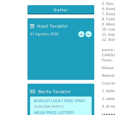
5. Shio
H
Hull City
6. Komb
Daftar
7. Dasa
W
Manchester United
8. Colo
9. Maca
Hasil Terakhir
1.25
HDP
-1.25
-1.12
Odds
-1.01
10. Liv
07 Agustus 2026
11. Esp
PLAY
12. Slo
4D SHIO Kuda
8
9
7
3
Sevilla vs Rayo Val...
i
16/08 22:00PM
komisi 
4D SHIO Monyet
9
4
2
7
CAROLI
H
Sevilla
Pools..
4D ARIZONA
3
6
4
0
Khusus 
W
Rayo Vallecano
AQUARIUS 5D
1
2
6
5
1
Referal
-0.25
HDP
0.25
1.07
Odds
-1.05
Cara b
PLAY
Berita Terakhir
1. daf
Singapor... vs Indonesi...
2. sete
BONUS!! LUCKY FREE SPIN!!
i
07/08 20:00PM
Promo
3. di m
12-04-2026 10:07:17
PROMO SBO SPORT
MEGA PRIZE LOTTERY
www