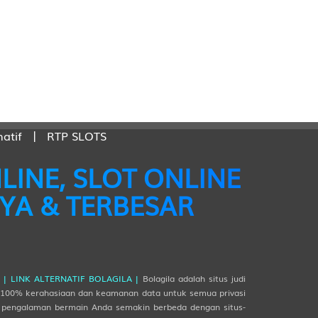
|
natif
RTP SLOTS
LINE, SLOT ONLINE
AYA & TERBESAR
 |
LINK ALTERNATIF BOLAGILA |
Bolagila adalah situs judi
min 100% kerahasiaan dan keamanan data untuk semua privasi
at pengalaman bermain Anda semakin berbeda dengan situs-