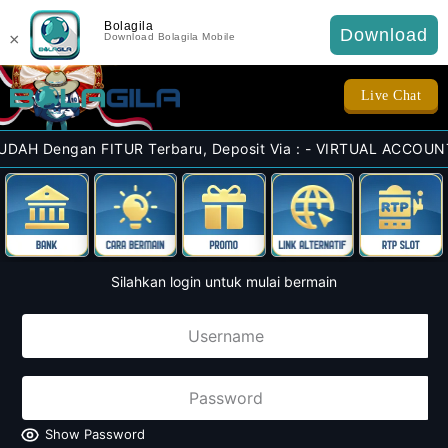
Bolagila
Download
×
Download Bolagila Mobile
Live Chat
engan FITUR Terbaru, Deposit Via : - VIRTUAL ACCOUNT - E-WA
Silahkan login untuk mulai bermain
Show Password