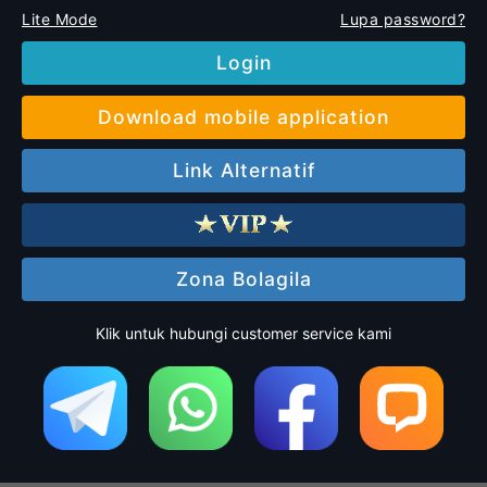
Lite Mode
Lupa password?
Login
Download mobile application
Link Alternatif
Zona Bolagila
Klik untuk hubungi customer service kami